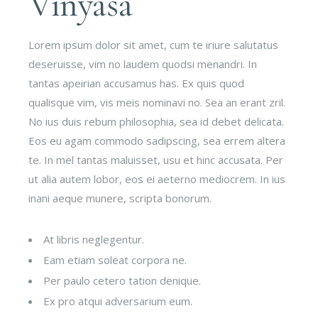
Vinyasa
Lorem ipsum dolor sit amet, cum te iriure salutatus
deseruisse, vim no laudem quodsi menandri. In
tantas apeirian accusamus has. Ex quis quod
qualisque vim, vis meis nominavi no. Sea an erant zril.
No ius duis rebum philosophia, sea id debet delicata.
Eos eu agam commodo sadipscing, sea errem altera
te. In mel tantas maluisset, usu et hinc accusata. Per
ut alia autem lobor, eos ei aeterno mediocrem. In ius
inani aeque munere, scripta bonorum.
At libris neglegentur.
Eam etiam soleat corpora ne.
Per paulo cetero tation denique.
Ex pro atqui adversarium eum.