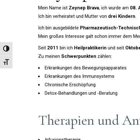
Mein Name ist
Zeynep Brava
, ich wurde am
08. 
Ich bin verheiratet und Mutter von
drei Kindern
.
Ich bin ausgebildete
Pharmazeutisch-Technisch
Mein großes Interesse galt schon immer dem Me
Seit
2011
bin ich
Heilpraktikerin
und seit
Oktob
Umschalten auf hohe Kontraste
Zu meinen
Schwerpunkten
zählen:
Schrift vergrößern
Erkrankungen des Bewegungsapparates
Erkrankungen des Immunsystems
Chronische Erschöpfung
Detox-Behandlungen und -Beratung
Therapien und A
Infusionstherapie