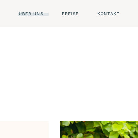
N
ÜBER UNS
PREISE
KONTAKT
R
KONTAKT
KTUR
IMPRESSUM
E
DATENSCHUTZ
LKUNDE
S
N
SAGE
SE
NOSE