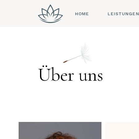
HOME
LEISTUNGE
AKUPUNKTU
OHRAKUPUN
CHINESISCH
KRÄUTERHEI
Über uns
DORN-BREUS
METHODE
MOXIBUSTIO
TUINA
SCHRÖPFMAS
PULSDIAGNO
ZUNGENDIAG