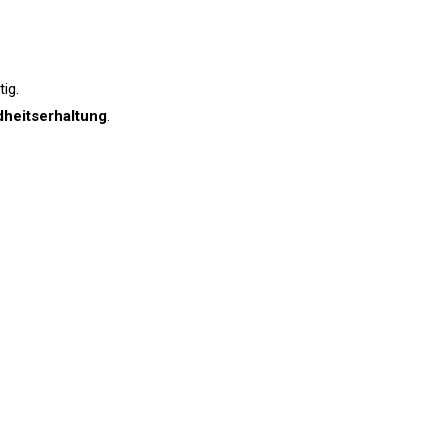
tig.
heitserhaltung
.