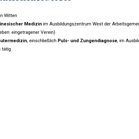
in Witten
hinesischer Medizin
im Ausbildungszentrum West der Arbeitsgemein
ieben: eingetragener Verein)
äutermedizin
, einschließlich
Puls- und Zungendiagnose
, im Ausb
 tätig