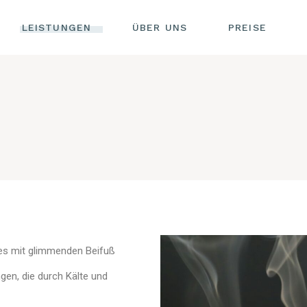
UNKTUR
LEISTUNGEN
ÜBER UNS
PREISE
KONTAKT
KUPUNKTUR
IMPRESSU
SISCHE
DATENSC
AKUPUNKTUR
ERHEILKUNDE
OHRAKUPUNKTUR
BREUSS
ODE
CHINESISCHE
KRÄUTERHEILKUNDE
USTION
DORN-BREUSS
METHODE
ÖPFMASSAGE
MOXIBUSTION
IAGNOSE
TUINA
ENDIAGNOSE
SCHRÖPFMASSAGE
es mit glimmenden Beifuß
STOFFTHERAPIE
PULSDIAGNOSE
gen, die durch Kälte und
NESSMASSAGEN
ZUNGENDIAGNOSE
LADIES ONLY)