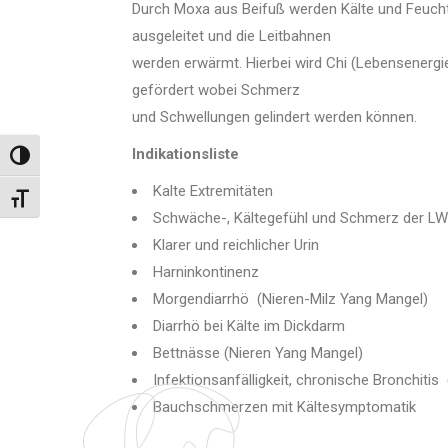
RINGA
Durch Moxa aus Beifuß werden Kälte und Feucht
ausgeleitet und die Leitbahnen
INFUS
PRAXI
werden erwärmt. Hierbei wird Chi (Lebensenergie
HYALU
gefördert wobei Schmerz
UNTER
und Schwellungen gelindert werden können.
Indikationsliste
Umschalten auf hohe Kontraste
Kalte Extremitäten
Schrift vergrößern
Schwäche-, Kältegefühl und Schmerz der LW
Klarer und reichlicher Urin
Harninkontinenz
Morgendiarrhö (Nieren-Milz Yang Mangel)
Diarrhö bei Kälte im Dickdarm
Bettnässe (Nieren Yang Mangel)
Infektionsanfälligkeit, chronische Bronchiti
Bauchschmerzen mit Kältesymptomatik