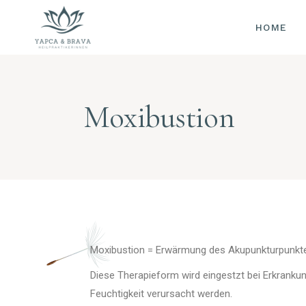
HOME
AKUP
OHRA
CHINE
KRÄUT
Moxibustion
DORN-
METH
MOXIB
TUINA
SCHR
PULSD
ZUNG
Moxibustion = Erwärmung des Akupunkturpunkt
SAUER
Diese Therapieform wird eingestzt bei Erkrankun
WELL
(FOR 
Feuchtigkeit verursacht werden.