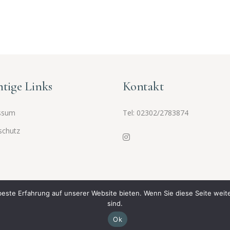
tige Links
Kontakt
ssum
Tel:
02302/2783874
schutz
beste Erfahrung auf unserer Website bieten. Wenn Sie diese Seite weit
sind.
© 2025 Fatma Yapca Heilpraktikerin. Alle Rechte vorbehalten,
Ok