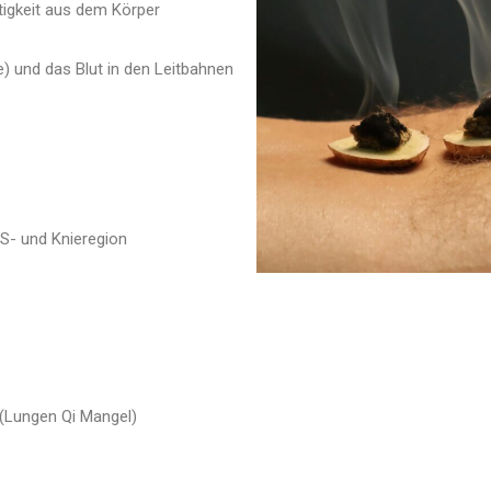
SAUERSTOFFTHERAPIE
NA PRODUKTE
igkeit aus dem Körper
WELLNESSMASSAGEN
IONEN IN DER
(FOR LADIES ONLY)
S
) und das Blut in den Leitbahnen
RINGANA PRODUKTE
RONSÄURE
SPRITZUNG
INFUSIONEN IN DER
PRAXIS
HYALURONSÄURE
UNTERSPRITZUNG
S- und Knieregion
s (Lungen Qi Mangel)