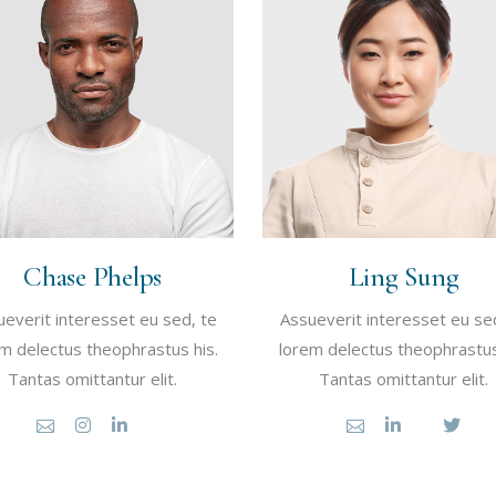
Chase Phelps
Ling Sung
everit interesset eu sed, te
Assueverit interesset eu se
m delectus theophrastus his.
lorem delectus theophrastus
Tantas omittantur elit.
Tantas omittantur elit.