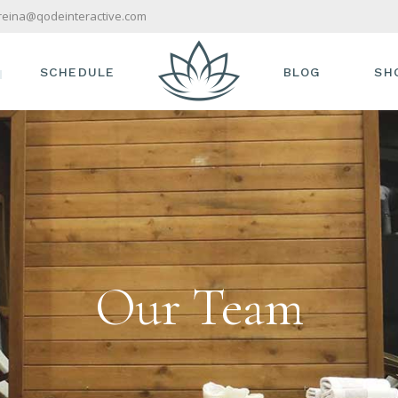
reina@qodeinteractive.com
SCHEDULE
BLOG
SH
S
TIMETABLE
RIGHT SIDEBAR
SHO
AM
TREATMENT SINGLE
LEFT SIDEBAR
PR
VICES
NO SIDEBAR
SH
S & OFFERS
COMPACT
SH
IST
POST TYPES
Our Team
TOUCH