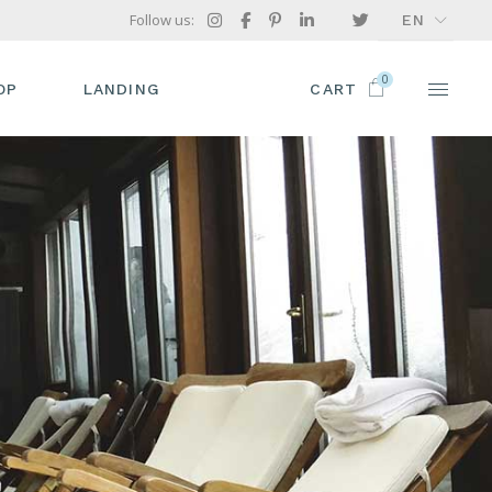
Follow us:
EN
FR
0
GR
OP
LANDING
CART
IT
P LIST
ODUCT SINGLE
OP LAYOUTS
OP PAGES