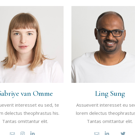
Sabriye van Omme
Ling Sung
everit interesset eu sed, te
Assueverit interesset eu se
m delectus theophrastus his.
lorem delectus theophrastus
Tantas omittantur elit.
Tantas omittantur elit.