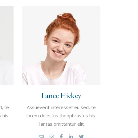
Lance Hickey
d, te
Assueverit interesset eu sed, te
 his.
lorem delectus theophrastus his.
Tantas omittantur elit.