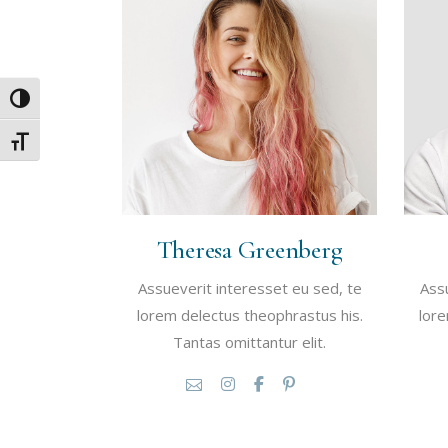
Umschalten auf hohe Kontraste
Schrift vergrößern
Theresa Greenberg
Assueverit interesset eu sed, te
Assu
lorem delectus theophrastus his.
lore
Tantas omittantur elit.