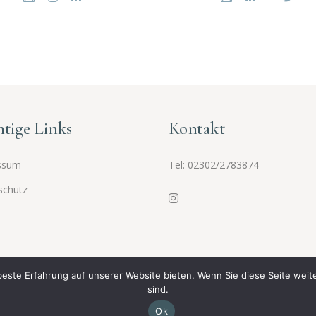
tige Links
Kontakt
ssum
Tel:
02302/2783874
schutz
beste Erfahrung auf unserer Website bieten. Wenn Sie diese Seite weit
sind.
© 2025 Fatma Yapca Heilpraktikerin. Alle Rechte vorbehalten,
Ok