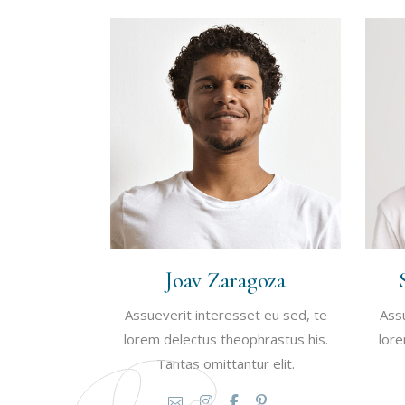
Joav Zaragoza
Assueverit interesset eu sed, te
Assu
lorem delectus theophrastus his.
lore
Tantas omittantur elit.