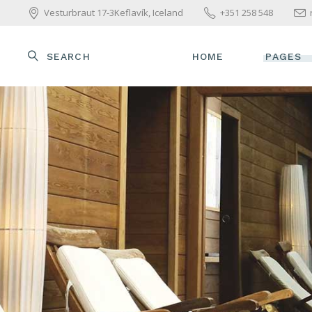
Vesturbraut 17-3Keflavík, Iceland
+351 258 548
SEARCH
HOME
PAGES
MAIN HOME
ABOUT U
WELLNESS HOME
OUR TE
BEAUTY CENTER
OUR SER
SPA HOME
PACKAGE
SKINCARE HOME
PRICE L
PARALLAX SHOWCASE
GET IN 
YAPCA&BRAVA
HEILPRAXIS
YOGA HOME
COMING SOON