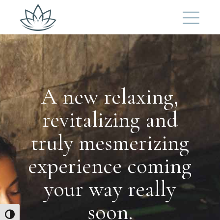
A new relaxing,
revitalizing and
truly mesmerizing
experience coming
your way really
soon.
Umschalten auf hohe Kontraste