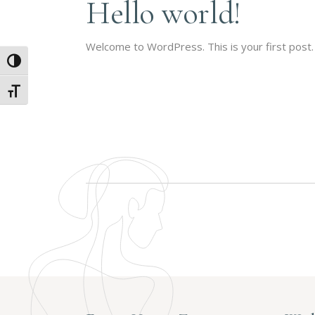
Hello world!
RINGA
INFUS
PRAXI
Welcome to WordPress. This is your first post. E
HYALU
Umschalten auf hohe Kontraste
UNTER
Schrift vergrößern