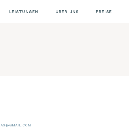
UNKTUR
LEISTUNGEN
ÜBER UNS
PREISE
KONTAKT
KUPUNKTUR
IMPRESSU
SISCHE
DATENSC
AKUPUNKTUR
ERHEILKUNDE
OHRAKUPUNKTUR
BREUSS
ODE
CHINESISCHE
KRÄUTERHEILKUNDE
USTION
DORN-BREUSS
METHODE
ÖPFMASSAGE
MOXIBUSTION
IAGNOSE
TUINA
ENDIAGNOSE
SCHRÖPFMASSAGE
STOFFTHERAPIE
PULSDIAGNOSE
NESSMASSAGEN
ZUNGENDIAGNOSE
LADIES ONLY)
LAS@GMAIL.COM