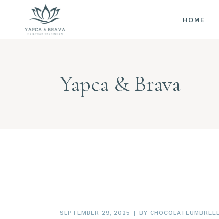
HOME
AKUP
OHRA
CHINE
KRÄUT
Yapca & Brava
DORN-
METH
MOXIB
TUINA
SCHR
PULSD
ZUNG
SAUER
WELL
(FOR 
SEPTEMBER 29, 2025
BY
CHOCOLATEUMBREL