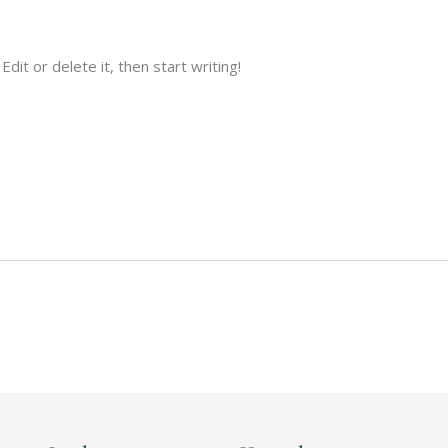
SAUERSTOFFTHERAPIE
NA PRODUKTE
WELLNESSMASSAGEN
IONEN IN DER
(FOR LADIES ONLY)
S
dit or delete it, then start writing!
RINGANA PRODUKTE
RONSÄURE
SPRITZUNG
INFUSIONEN IN DER
PRAXIS
HYALURONSÄURE
UNTERSPRITZUNG