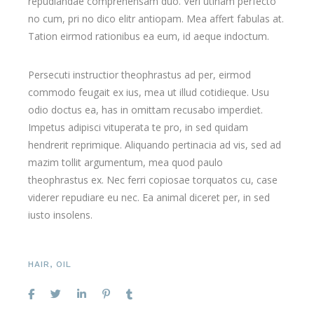
repudiandae comprehensam duo. Veri utinam perfecto
no cum, pri no dico elitr antiopam. Mea affert fabulas at.
Tation eirmod rationibus ea eum, id aeque indoctum.
Persecuti instructior theophrastus ad per, eirmod
commodo feugait ex ius, mea ut illud cotidieque. Usu
odio doctus ea, has in omittam recusabo imperdiet.
Impetus adipisci vituperata te pro, in sed quidam
hendrerit reprimique. Aliquando pertinacia ad vis, sed ad
mazim tollit argumentum, mea quod paulo
theophrastus ex. Nec ferri copiosae torquatos cu, case
viderer repudiare eu nec. Ea animal diceret per, in sed
iusto insolens.
HAIR
,
OIL