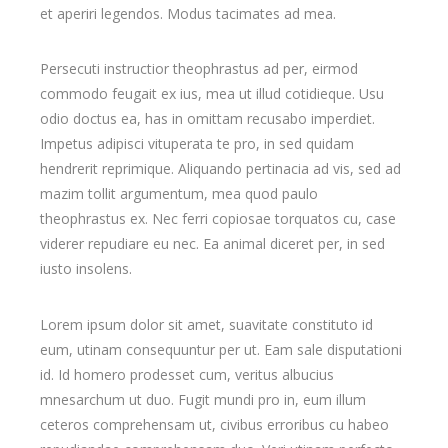
et aperiri legendos. Modus tacimates ad mea.
Persecuti instructior theophrastus ad per, eirmod
commodo feugait ex ius, mea ut illud cotidieque. Usu
odio doctus ea, has in omittam recusabo imperdiet.
Impetus adipisci vituperata te pro, in sed quidam
hendrerit reprimique. Aliquando pertinacia ad vis, sed ad
mazim tollit argumentum, mea quod paulo
theophrastus ex. Nec ferri copiosae torquatos cu, case
viderer repudiare eu nec. Ea animal diceret per, in sed
iusto insolens.
Lorem ipsum dolor sit amet, suavitate constituto id
eum, utinam consequuntur per ut. Eam sale disputationi
id. Id homero prodesset cum, veritus albucius
mnesarchum ut duo. Fugit mundi pro in, eum illum
ceteros comprehensam ut, civibus erroribus cu habeo