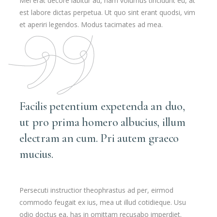
Mei erat decore labitur ad, nam volumus tincidunt eu, at
est labore dictas perpetua. Ut quo sint erant quodsi, vim
et aperiri legendos. Modus tacimates ad mea.
Facilis petentium expetenda an duo,
ut pro prima homero albucius, illum
electram an cum. Pri autem graeco
mucius.
Persecuti instructior theophrastus ad per, eirmod
commodo feugait ex ius, mea ut illud cotidieque. Usu
odio doctus ea, has in omittam recusabo imperdiet.