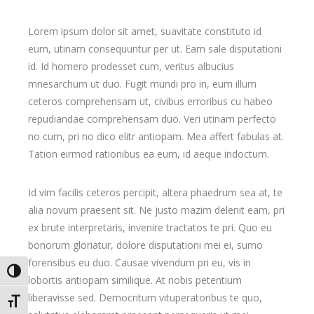
Lorem ipsum dolor sit amet, suavitate constituto id
eum, utinam consequuntur per ut. Eam sale disputationi
id. Id homero prodesset cum, veritus albucius
mnesarchum ut duo. Fugit mundi pro in, eum illum
ceteros comprehensam ut, civibus erroribus cu habeo
repudiandae comprehensam duo. Veri utinam perfecto
no cum, pri no dico elitr antiopam. Mea affert fabulas at.
Tation eirmod rationibus ea eum, id aeque indoctum.
Id vim facilis ceteros percipit, altera phaedrum sea at, te
alia novum praesent sit. Ne justo mazim delenit eam, pri
ex brute interpretaris, invenire tractatos te pri. Quo eu
bonorum gloriatur, dolore disputationi mei ei, sumo
forensibus eu duo. Causae vivendum pri eu, vis in
Umschalten auf hohe Kontraste
lobortis antiopam similique. At nobis petentium
liberavisse sed. Democritum vituperatoribus te quo,
Schrift vergrößern