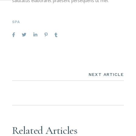
salutatus elaboraret praesent persequeris ut mei.
SPA
NEXT ARTICLE
Related Articles