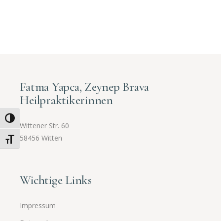
Fatma Yapca, Zeynep Brava
Heilpraktikerinnen
Umschalten auf hohe Kontraste
Wittener Str. 60
58456 Witten
Schrift vergrößern
Wichtige Links
Impressum