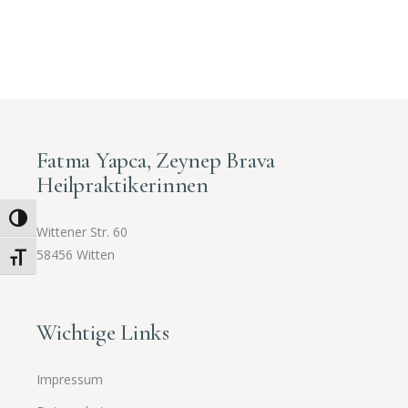
Fatma Yapca, Zeynep Brava
Heilpraktikerinnen
Umschalten auf hohe Kontraste
Wittener Str. 60
58456 Witten
Schrift vergrößern
Wichtige Links
Impressum