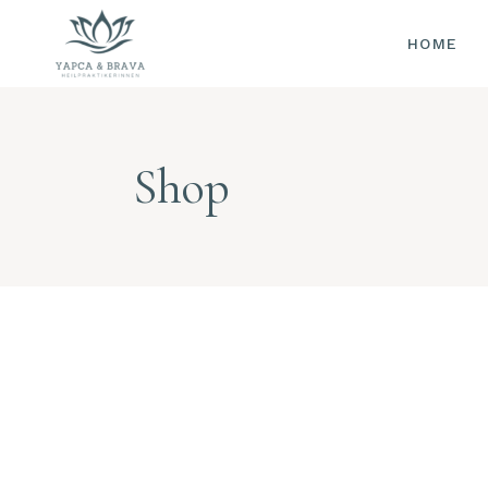
HOME
AKUP
OHRA
CHINE
KRÄUT
Shop
DORN-
METH
MOXIB
TUINA
SCHR
PULSD
ZUNG
SAUER
WELL
(FOR 