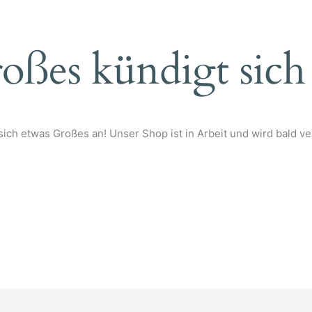
SAUERSTOFFTHERAPIE
NA PRODUKTE
WELLNESSMASSAGEN
IONEN IN DER
(FOR LADIES ONLY)
S
oßes kündigt sich
RINGANA PRODUKTE
RONSÄURE
SPRITZUNG
INFUSIONEN IN DER
PRAXIS
HYALURONSÄURE
UNTERSPRITZUNG
sich etwas Großes an! Unser Shop ist in Arbeit und wird bald ver