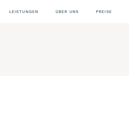
UNKTUR
LEISTUNGEN
ÜBER UNS
PREISE
KONTAKT
KUPUNKTUR
IMPRESSU
SISCHE
DATENSC
AKUPUNKTUR
ERHEILKUNDE
OHRAKUPUNKTUR
BREUSS
ODE
CHINESISCHE
KRÄUTERHEILKUNDE
USTION
DORN-BREUSS
METHODE
ÖPFMASSAGE
MOXIBUSTION
IAGNOSE
TUINA
ENDIAGNOSE
SCHRÖPFMASSAGE
STOFFTHERAPIE
PULSDIAGNOSE
NESSMASSAGEN
ZUNGENDIAGNOSE
LADIES ONLY)